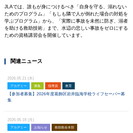
JLAでは、誰もが身につけるべき「自身を守る、溺れない
ためのプログラム」「もしも隣で人が倒れた場合の対処を
学ぶプログラム」から、「実際に事故を未然に防ぎ、溺者
を助ける救助技術」まで、水辺の悲しい事故をゼロにする
ための資格講習会を開催しています。
関連ニュース
2026.05.21 (木)
アカデミー
募集
指導員
教育
【参加者募集】2026年度葛飾区岩井臨海学校ライフセーバー募
集
2026.05.18 (月)
アカデミー
お知らせ
救助救命本部