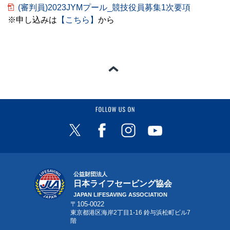
(審判員)2023JYMプール_競技役員募集1次要項
※申し込みは
【こちら】
から
ページの一番上へ
FOLLOW US ON
公益財団法人
日本ライフセービング協会
JAPAN LIFESAVING ASSOCIATION
〒105-0022
東京都港区海岸2丁目1-16 鈴与浜松町ビル7
階