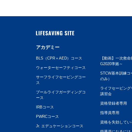
LIFESAVING SITE
アカデミー
BLS（CPR＋AED）コース
【動画】一次救命
G2020準拠～
ウォーターセーフティコース
STCW基本訓練コ
サーフライフセービングコー
のみ）
ス
ライフセービング
プールライフガーディングコ
講習会
ース
資格登録者専用
IRBコース
指導員専用
PWRCコース
資格を失効してい
Jr. エデュケーションコース
指導員になるには