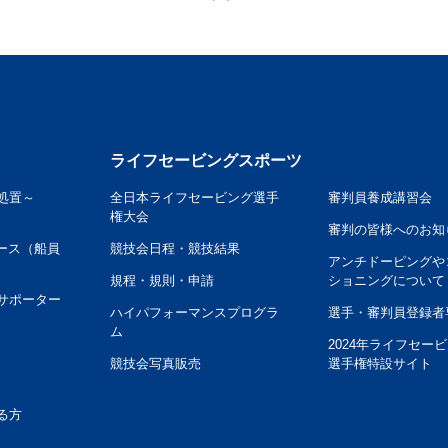
ライフセービングスポーツ
処置～
全日本ライフセービング選手
審判員養成講習会
権大会
審判の皆様へのお知
ース（船員
競技会日程・競技結果
アンチドーピングや
規程・規則・申請
ショニングについて
サポーター
ハイパフォーマンスプログラ
選手・審判員登録者
ム
2024年ライフセー
競技会写真販売
選手権特設サイト
る方