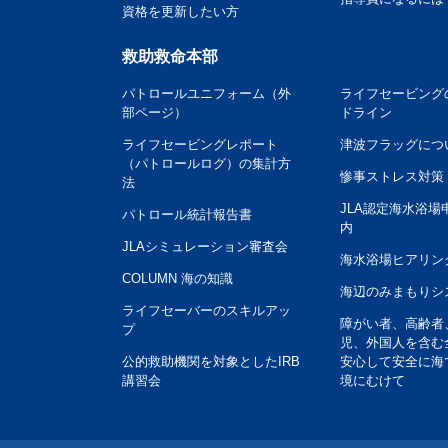
資格を更新したい方
救助救命本部
パトロールユニフォーム（外
ライフセービング
部ページ）
ドライン
ライフセービングレポート
津波フラッグにつ
（パトロールログ）の集計方
惨事ストレス対策
法
JLA認定海水浴場
パトロール統計報告書
内
JLAシミュレーション審査会
海水浴場ヒアリン
COLUMN 海の知識
海辺のみまもりシ
ライフセーバーのスキルアッ
障がい者、高齢者
プ
児、外国人を含む
公的救助機関を対象としたIRB
安心して安全に海
講習会
境にむけて