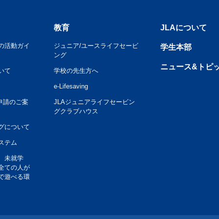
教育
JLAについて
の活動ガイ
ジュニア/ユースライフセービ
学生本部
ング
ニュース&トピ
いて
学校の先生方へ
e-Lifesaving
申請のご案
JLAジュニアライフセービン
グクラブハウス
グについて
ステム
、未就学
全ての人が
で遊べる環