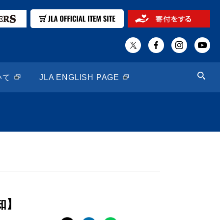
いて
JLA ENGLISH PAGE
知】