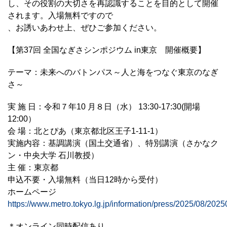
し、その役割の大切さを再認識することを目的として開催
されます。入場無料ですので
、お誘いあわせ上、ぜひご参加ください。
【第37回 全国なぎさシンポジウム in東京 開催概要】
テーマ：未来へのバトンパス～人と海をつなぐ東京のなぎ
さ～
実 施 日：令和７年10 月８日（水） 13:30-17:30(開場
12:00）
会 場：北とぴあ（東京都北区王子1-11-1）
実施内容：基調講演（国土交通省）、特別講演（さかなク
ン・中央大学 石川教授）
主 催：東京都
申込不要・入場無料（当日12時から受付）
ホームページ
https://www.metro.tokyo.lg.jp/information/press/2025/08/202
＊オンライン同時配信あり