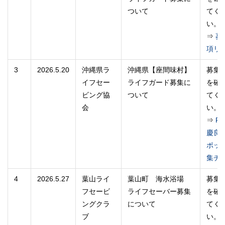
ついて
てく
い。
⇒
募
項リ
3
2026.5.20
沖縄県ラ
沖縄県【座間味村】
募集
イフセー
ライフガード募集に
を確
ビング協
ついて
てく
会
い。
⇒
R
慶良
ポッ
集チ
4
2026.5.27
葉山ライ
葉山町 海水浴場
募集
フセービ
ライフセーバー募集
を確
ングクラ
について
てく
ブ
い。