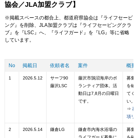
協会／JLA加盟クラブ】
※掲載スペースの都合上、都道府県協会は『ライフセービ
ング』を削除、JLA加盟クラブは『ライフセービングクラ
ブ』を『LSC』へ、『ライフガード』を『LG』等に省略
しています。
No
掲載日
依頼者名
案件
概要
1
2026.5.12
サーフ90
藤沢市鵠沼海岸のボ
募集
藤沢LSC
ランティア団体。活
を確
動日は7,8月の日曜日
てく
です。
い。
⇒
募
項リ
2
2026.5.14
鎌倉LG
鎌倉市内海水浴場の
募集
ライフガード募集に
を確