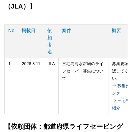
（JLA）】
No
掲載日
依
案件
概要
頼
者
名
1
2026.5.11
JLA
三宅島海水浴場のライ
募集要項
フセーバー募集につい
認してく
て
い。
⇒
募集要
ンク
⇒
三宅島
紹介
【依頼団体：都道府県ライフセービング