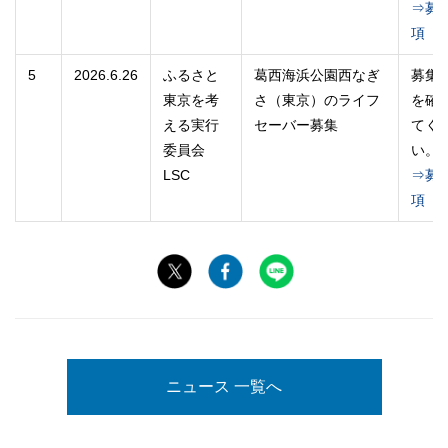
⇒募
項
5
2026.6.26
ふるさと
葛西海浜公園西なぎ
募集
東京を考
さ（東京）のライフ
を確
える実行
セーバー募集
てく
委員会
い。
LSC
⇒募
項
ニュース 一覧へ