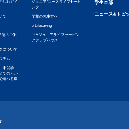
の活動ガイ
ジュニア/ユースライフセービ
学生本部
ング
ニュース&トピ
いて
学校の先生方へ
e-Lifesaving
申請のご案
JLAジュニアライフセービン
グクラブハウス
グについて
ステム
、未就学
全ての人が
で遊べる環
会