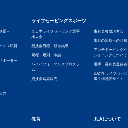
ライフセービングスポーツ
処置～
全日本ライフセービング選手
審判員養成講習会
権大会
審判の皆様へのお知
ース（船員
競技会日程・競技結果
アンチドーピングや
規程・規則・申請
ショニングについて
サポーター
ハイパフォーマンスプログラ
選手・審判員登録者
ム
2024年ライフセー
競技会写真販売
選手権特設サイト
る方
教育
JLAについて