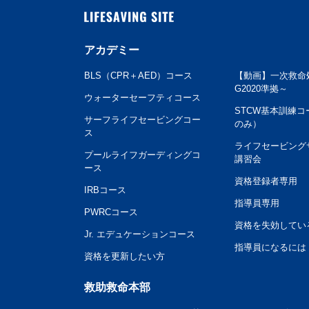
LIFESAVING SITE
アカデミー
BLS（CPR＋AED）コース
【動画】一次救命
G2020準拠～
ウォーターセーフティコース
STCW基本訓練コ
サーフライフセービングコー
のみ）
ス
ライフセービング
プールライフガーディングコ
講習会
ース
資格登録者専用
IRBコース
指導員専用
PWRCコース
資格を失効してい
Jr. エデュケーションコース
指導員になるには
資格を更新したい方
救助救命本部