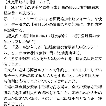
【変更申込の手順について】
① 2024年度の選手登録費（審判員の場合は審判員資格
登録費）を支払う。
② 「エントリーミスによる変更追加申込フォーム」を使
い、データ内の【種目以外の情報の変更】欄に、本件内容
を記載する。
（記入例：選手No.○○○の〈競技者名〉 選手登録費の未
払い→支払い完了）
③ 「②」を記入した「出場種目の変更追加申込フォー
ム」を、compe@jla.gr.jp 宛に送信提出する。
④ 変更手数料（1人あたり3,000円）を、指定の口座に支
払うこと。
※支払いをする際は各チームで集約し、エントリーしてい
るチーム名称/名義で振り込みをすること。競技者個人か
ら個別に支払うことがないようにすること。
※選出審判員が資格未取得である場合、全ての資格を取得
済みである審判員の再選出をすること。定められた人数の
選出が出来ない場合、そのチームは出場不可となる為、注
意すること。