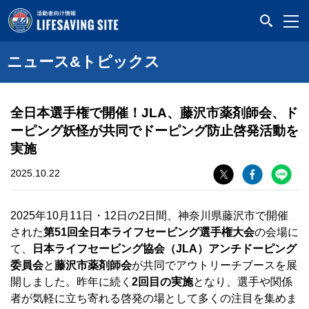
LIFESAVING SITE
ニュース&トピックス
全日本選手権で開催！JLA、藤沢市薬剤師会、ド
ーピング妖怪が共同でドーピング防止啓発活動を
実施
2025.10.22
2025年10月11日・12日の2日間、神奈川県藤沢市で開催
された
第51回全日本ライフセービング選手権大会
の会場に
て、
日本ライフセービング協会（JLA）アンチドーピング
委員会
と
藤沢市薬剤師会
が共同でアウトリーチブースを展
開しました。昨年に続く
2回目の実施
となり、選手や関係
者が気軽に立ち寄れる啓発の場として多くの注目を集めま