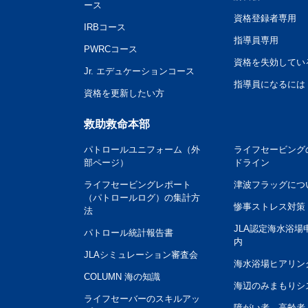
ース
資格登録者専用
IRBコース
指導員専用
PWRCコース
資格を失効してい
Jr. エデュケーションコース
指導員になるには
資格を更新したい方
救助救命本部
パトロールユニフォーム（外
ライフセービング
部ページ）
ドライン
ライフセービングレポート
津波フラッグにつ
（パトロールログ）の集計方
惨事ストレス対策
法
JLA認定海水浴場
パトロール統計報告書
内
JLAシミュレーション審査会
海水浴場ヒアリン
COLUMN 海の知識
海辺のみまもりシ
ライフセーバーのスキルアッ
障がい者、高齢者