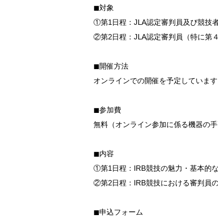
◼対象
①第1日程：JLA認定審判員及び競技
②第2日程：JLA認定審判員（特に第
◼開催方法
オンラインでの開催を予定しています
◼参加費
無料（オンライン参加に係る機器の手
◼内容
①第1日程：IRB競技の魅力・基本
②第2日程：IRB競技における審判員
◼申込フォーム