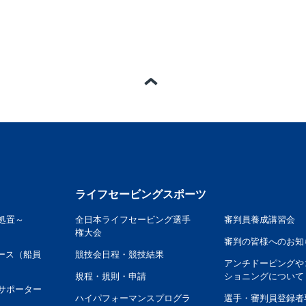
ページの一番上へ
ライフセービングスポーツ
処置～
全日本ライフセービング選手
審判員養成講習会
権大会
審判の皆様へのお知
ース（船員
競技会日程・競技結果
アンチドーピングや
規程・規則・申請
ショニングについて
サポーター
ハイパフォーマンスプログラ
選手・審判員登録者