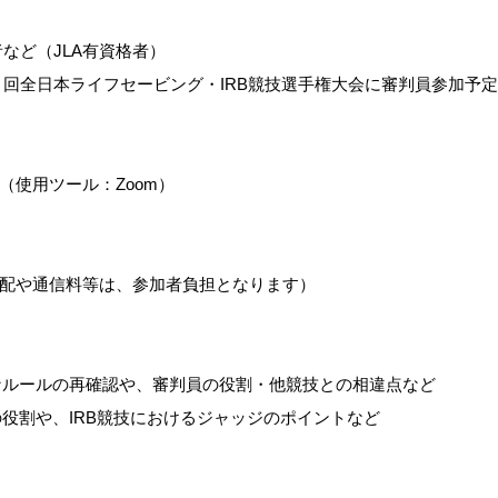
者など（JLA有資格者）
４回全日本ライフセービング・IRB競技選手権大会に審判員参加予
（使用ツール：Zoom）
配や通信料等は、参加者負担となります）
的なルールの再確認や、審判員の役割・他競技との相違点など
の役割や、IRB競技におけるジャッジのポイントなど