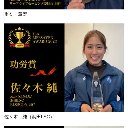
重友 章宏
佐々木 純（浜田LSC）