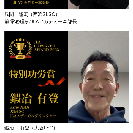
風間 隆宏（西浜SLSC）
前 常務理事/JLAアカデミー本部長
鍜冶 有登（大阪LSC）