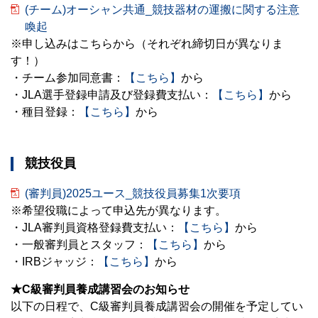
(チーム)オーシャン共通_競技器材の運搬に関する注意
喚起
※申し込みはこちらから（それぞれ締切日が異なりま
す！）
・チーム参加同意書：
【こちら】
から
・JLA選手登録申請及び登録費支払い：
【こちら】
から
・種目登録：
【こちら】
から
競技役員
(審判員)2025ユース_競技役員募集1次要項
※希望役職によって申込先が異なります。
・JLA審判員資格登録費支払い：
【こちら】
から
・一般審判員とスタッフ：
【こちら】
から
・IRBジャッジ：
【こちら】
から
★C級審判員養成講習会のお知らせ
以下の日程で、C級審判員養成講習会の開催を予定してい