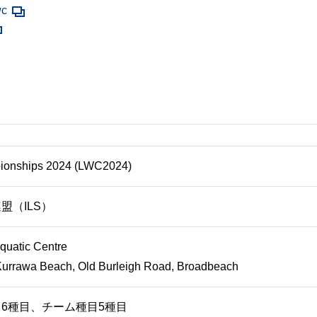
wc
pionships 2024 (LWC2024)
盟（ILS）
atic Centre
wa Beach, Old Burleigh Road, Broadbeach
6種目、チーム種目5種目