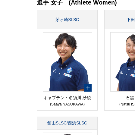
選手 女子 (Athlete Women)
茅ヶ崎SLSC
下田
キャプテン・名須川 紗綾
⽯⿊
(Saaya NASUKAWA)
(Natsu I
館山SLSC/西浜SLSC