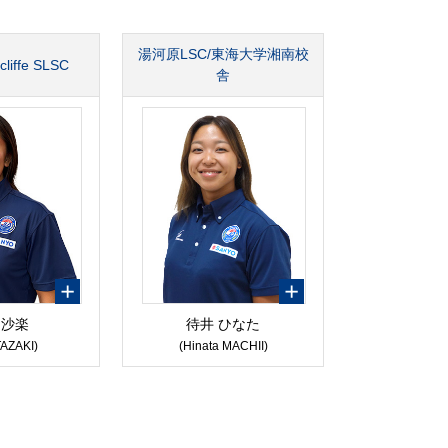
湯河原LSC/東海大学湘南校
liffe SLSC
舎
 沙楽
待井 ひなた
TAZAKI)
(Hinata MACHII)