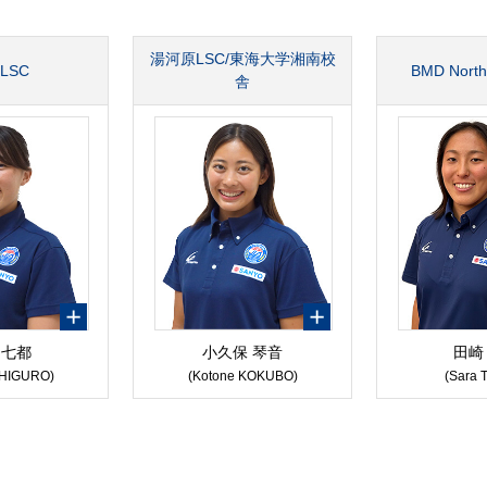
湯河原LSC/東海大学湘南校
LSC
BMD Northc
舎
 七都
小久保 琴音
田崎
SHIGURO)
(Kotone KOKUBO)
(Sara 