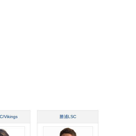
Vikings
勝浦LSC