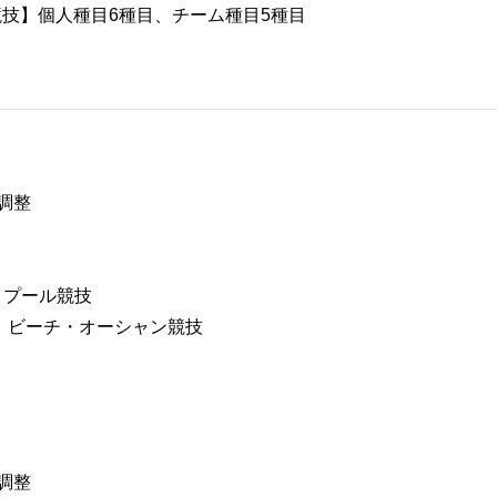
技】個人種目6種目、チーム種目5種目
：調整
）：プール競技
日）：ビーチ・オーシャン競技
：調整