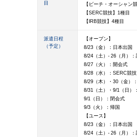
目
【ビーチ・オーシャン競
【SERC競技】1種目
【IRB競技】4種目
派遣日程
【オープン】
（予定）
8/23（金）：日本出国
8/24（土）- 26（月）
8/27（火）：開会式
8/28（水）：SERC競技
8/29（木）・30（金
8/31（土）・9/1（
9/1（日）：閉会式
9/3（火）：帰国
【ユース】
8/23（金）：日本出国
8/24（土）- 26（月）