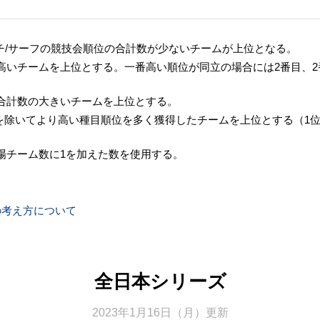
ビーチ/サーフの競技会順位の合計数が少ないチームが上位となる。
⾼いチームを上位とする。⼀番⾼い順位が同⽴の場合には2番⽬、2
合計数の⼤きいチームを上位とする。
を除いてより⾼い種⽬順位を多く獲得したチームを上位とする（1
場チーム数に1を加えた数を使⽤する。
順位の考え方について
全日本シリーズ
2023年1月16日（月）更新