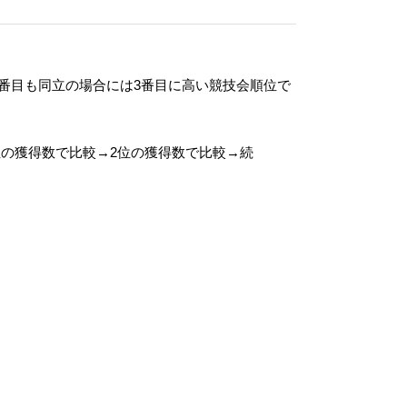
番⽬も同⽴の場合には3番⽬に⾼い競技会順位で
位の獲得数で比較→2位の獲得数で比較→続