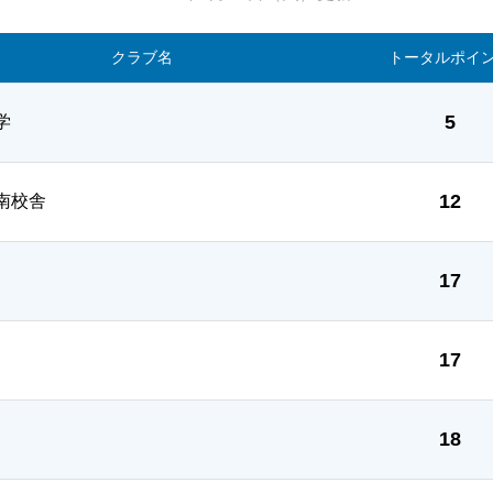
クラブ名
トータル
ポイ
5
学
12
南校舎
17
17
18