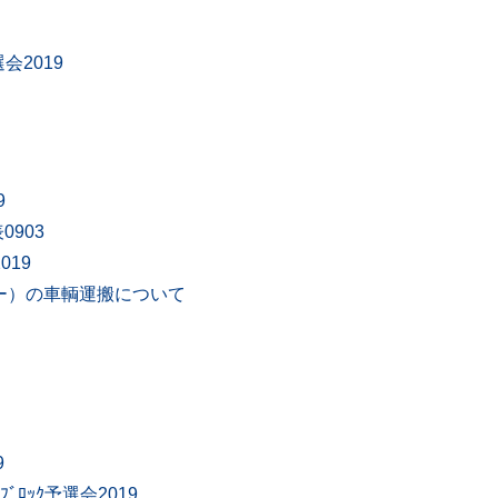
会2019
9
0903
019
ー）の車輌運搬について
9
ﾛｯｸ予選会2019