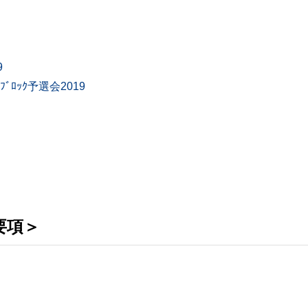
9
ﾛｯｸ予選会2019
要項＞