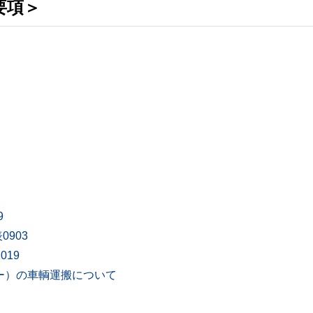
要項＞
9
0903
019
ー）の車輌運搬について