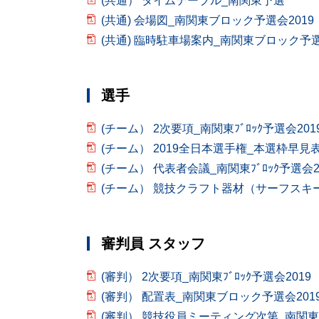
(共通） タイムテーブル_南関東予選
(共通) 会場図_南関東ブロック予選会2019
(共通) 臨時駐車場案内_南関東ブロック予選
選手
(チーム） 2次要項_南関東ﾌﾞﾛｯｸ予選会201
(チーム） 2019全日本選手権_本選枠早見表
(チーム） 代表者会議_南関東ﾌﾞﾛｯｸ予選会2
(チーム） 競技クラフト器材（サーフスキ
審判員 スタッフ
(審判） 2次要項_南関東ﾌﾞﾛｯｸ予選会2019
(審判） 配置表_南関東ブロック予選会201
(審判） 競技役員ミーティング次第_南関東ﾌﾞ