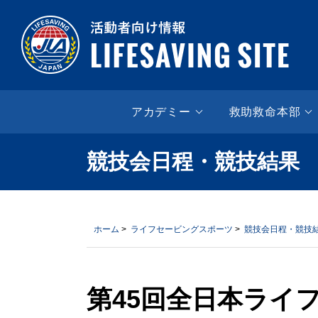
LIF
アカデミー
救助救命本部
競技会日程・競技結果
ホーム
>
ライフセービングスポーツ
>
競技会日程・競技
第45回全日本ライ